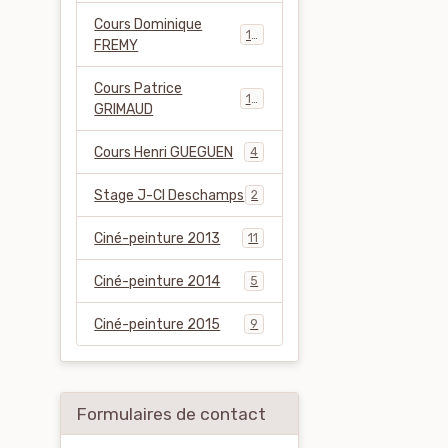
Cours Dominique
14
FREMY
Cours Patrice
18
GRIMAUD
Cours Henri GUEGUEN
4
Stage J-Cl Deschamps
2
Ciné-peinture 2013
11
Ciné-peinture 2014
5
Ciné-peinture 2015
9
Formulaires de contact