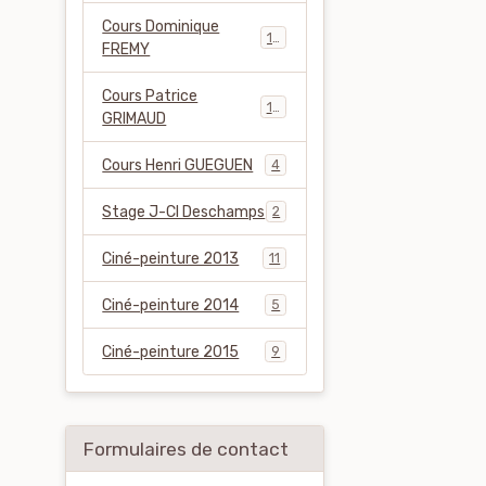
Cours Dominique
14
FREMY
Cours Patrice
18
GRIMAUD
Cours Henri GUEGUEN
4
Stage J-Cl Deschamps
2
Ciné-peinture 2013
11
Ciné-peinture 2014
5
Ciné-peinture 2015
9
Formulaires de contact